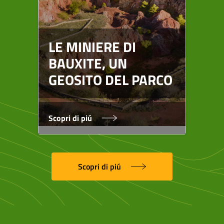
RE
HA
LE MINIERE DI
SP
BAUXITE, UN
SI
GEOSITO DEL PARCO
BA
Scopri di piú
Scop
Scopri di piú