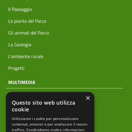
Il Paesaggio
Le piante del Parco
Gli animali del Parco
La Geologia
L'ambiente rurale
Progetti
MULTIMEDIA
×
Notizie
Questo sito web utilizza
Archivio news
cookie
Utilizziamo i cookie per personalizzare
Prodotti editoriali
contenuti, annunci e per analizzare il nostro
traffico. Condividiamo inoltre informazioni