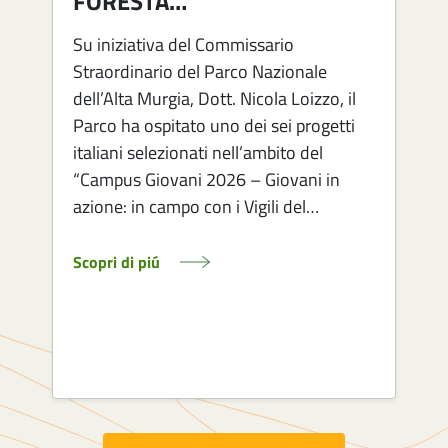
FORESTA…
Su iniziativa del Commissario
Straordinario del Parco Nazionale
dell’Alta Murgia, Dott. Nicola Loizzo, il
Parco ha ospitato uno dei sei progetti
italiani selezionati nell’ambito del
1
“Campus Giovani 2026 – Giovani in
azione: in campo con i Vigili del…
Scopri di piú
S