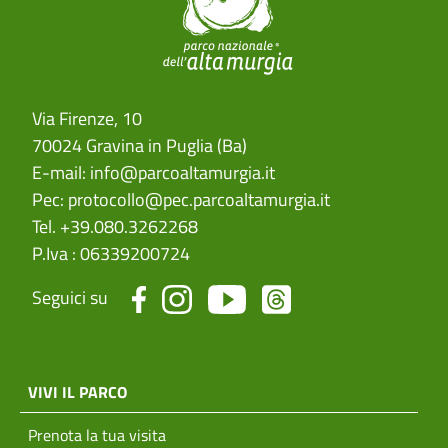
Via Firenze, 10
70024 Gravina in Puglia (Ba)
E-mail:
info@parcoaltamurgia.it
Pec:
protocollo@pec.parcoaltamurgia.it
Tel. +39.080.3262268
P.Iva : 06339200724
Seguici su
menu top footer
VIVI IL PARCO
Prenota la tua visita