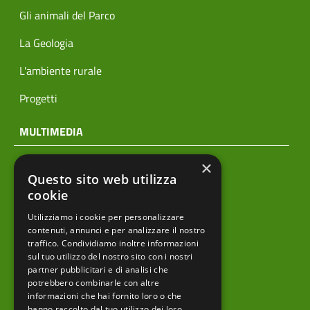
Gli animali del Parco
La Geologia
L'ambiente rurale
Progetti
MULTIMEDIA
×
Notizie
Questo sito web utilizza
Archivio news
cookie
Utilizziamo i cookie per personalizzare
Prodotti editoriali
contenuti, annunci e per analizzare il nostro
traffico. Condividiamo inoltre informazioni
sul tuo utilizzo del nostro sito con i nostri
partner pubblicitari e di analisi che
menu footer
Ente
potrebbero combinarle con altre
informazioni che hai fornito loro o che
hanno raccolto dal tuo utilizzo dei loro