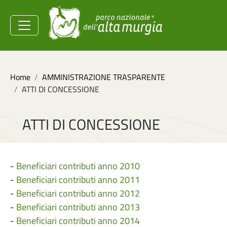
Salta al contenuto principale
Ministero dell'Ambiente e
della Sicurezza
Energetica
Briciole di pane
Home
AMMINISTRAZIONE TRASPARENTE
ATTI DI CONCESSIONE
ATTI DI CONCESSIONE
-
Beneficiari contributi anno 2010
-
Beneficiari contributi anno 2011
-
Beneficiari contributi anno 2012
-
Beneficiari contributi anno 2013
-
Beneficiari contributi anno 2014