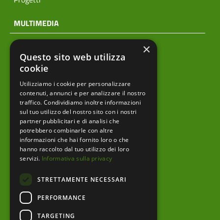
MULTIMEDIA
×
Notizie
Questo sito web utilizza
Archivio news
cookie
Utilizziamo i cookie per personalizzare
Prodotti editoriali
contenuti, annunci e per analizzare il nostro
traffico. Condividiamo inoltre informazioni
sul tuo utilizzo del nostro sito con i nostri
partner pubblicitari e di analisi che
menu footer
Ente
potrebbero combinarle con altre
informazioni che hai fornito loro o che
Amministrazione trasparente
hanno raccolto dal tuo utilizzo dei loro
servizi.
Informativa sulla privacy
Albo pretorio
STRETTAMENTE NECESSARI
Bandi e Avvisi
PERFORMANCE
Area riservata
TARGETING