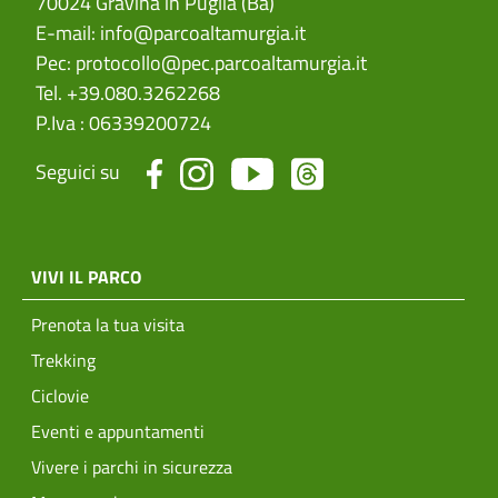
70024 Gravina in Puglia (Ba)
E-mail:
info@parcoaltamurgia.it
Pec:
protocollo@pec.parcoaltamurgia.it
Tel. +39.080.3262268
P.Iva : 06339200724
Seguici su
menu top footer
VIVI IL PARCO
Prenota la tua visita
Trekking
Ciclovie
Eventi e appuntamenti
Vivere i parchi in sicurezza