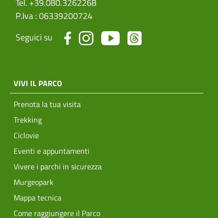
Tel. +39.080.3262268
P.Iva : 06339200724
Seguici su
menu top footer
VIVI IL PARCO
Prenota la tua visita
Trekking
Ciclovie
Eventi e appuntamenti
Vivere i parchi in sicurezza
Murgeopark
Mappa tecnica
Come raggiungere il Parco