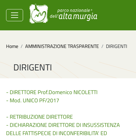
Salta al contenuto principale
Ministero dell'Ambiente e
della Sicurezza
Energetica
Briciole di pane
Home
AMMINISTRAZIONE TRASPARENTE
DIRIGENTI
DIRIGENTI
- DIRETTORE Prof.Domenico NICOLETTI
- Mod. UNICO PF/2017
- RETRIBUZIONE DIRETTORE
- DICHIARAZIONE DIRETTORE DI INSUSSISTENZA
DELLE FATTISPECIE DI INCONFERIBILITA' ED