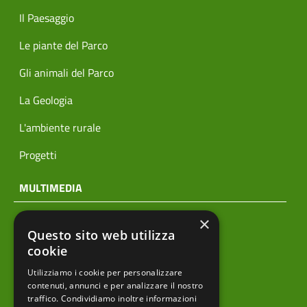
Il Paesaggio
Le piante del Parco
Gli animali del Parco
La Geologia
L'ambiente rurale
Progetti
MULTIMEDIA
×
Notizie
Questo sito web utilizza
Archivio news
cookie
Utilizziamo i cookie per personalizzare
Prodotti editoriali
contenuti, annunci e per analizzare il nostro
traffico. Condividiamo inoltre informazioni