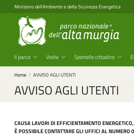
Salta al contenuto principale
Ministero dell'Ambiente e della Sicurezza Energetica
Menu Top Header
Il parco
Visita
Sportello cittadino
E
Briciole di pane
Home
AVVISO AGLI UTENTI
AVVISO AGLI UTENTI
CAUSA LAVORI DI EFFICIENTAMENTO ENERGETICO, G
È POSSIBILE CONTATTARE GLI UFFICI AL NUMERO 