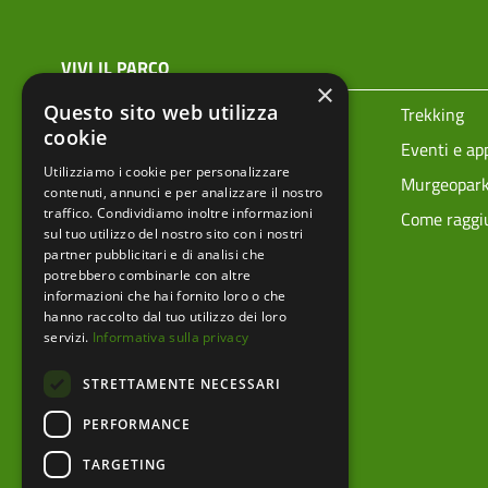
menu top footer
VIVI IL PARCO
×
Questo sito web utilizza
Prenota la tua visita
Trekking
cookie
Ciclovie
Eventi e a
Utilizziamo i cookie per personalizzare
Vivere i parchi in sicurezza
Murgeopar
contenuti, annunci e per analizzare il nostro
traffico. Condividiamo inoltre informazioni
Mappa tecnica
Come raggiu
sul tuo utilizzo del nostro sito con i nostri
partner pubblicitari e di analisi che
potrebbero combinarle con altre
informazioni che hai fornito loro o che
hanno raccolto dal tuo utilizzo dei loro
servizi.
Informativa sulla privacy
STRETTAMENTE NECESSARI
PERFORMANCE
TARGETING