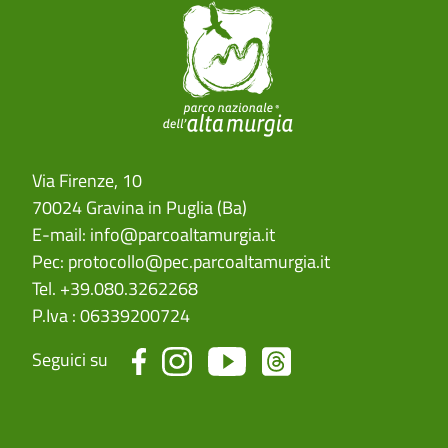
Via Firenze, 10
70024 Gravina in Puglia (Ba)
E-mail:
info@parcoaltamurgia.it
Pec:
protocollo@pec.parcoaltamurgia.it
Tel. +39.080.3262268
P.Iva : 06339200724
Seguici su
menu top footer