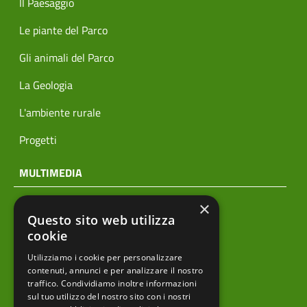
Il Paesaggio
Le piante del Parco
Gli animali del Parco
La Geologia
L'ambiente rurale
Progetti
MULTIMEDIA
×
Notizie
Questo sito web utilizza
Archivio news
cookie
Utilizziamo i cookie per personalizzare
Prodotti editoriali
contenuti, annunci e per analizzare il nostro
traffico. Condividiamo inoltre informazioni
sul tuo utilizzo del nostro sito con i nostri