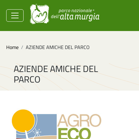
Salta al contenuto principale
Ministero dell'Ambiente e
della Sicurezza
Energetica
Briciole di pane
Home
AZIENDE AMICHE DEL PARCO
AZIENDE AMICHE DEL
PARCO