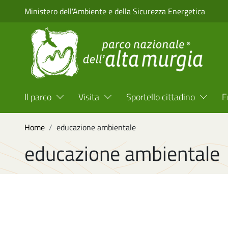
Salta al contenuto principale
Ministero dell'Ambiente e della Sicurezza Energetica
Menu Top Header
Il parco
Visita
Sportello cittadino
E
Briciole di pane
Home
educazione ambientale
educazione ambientale