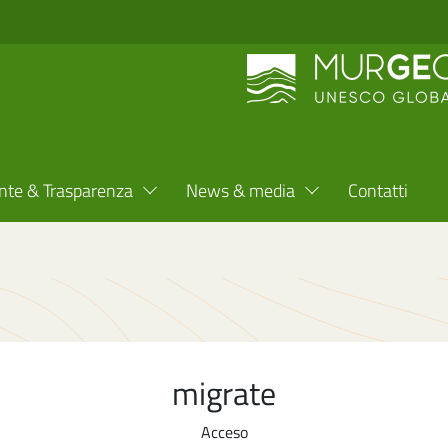
nte & Trasparenza
News & media
Contatti
migrate
Acceso