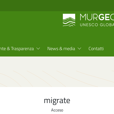
nte & Trasparenza
News & media
Contatti
migrate
Acceso