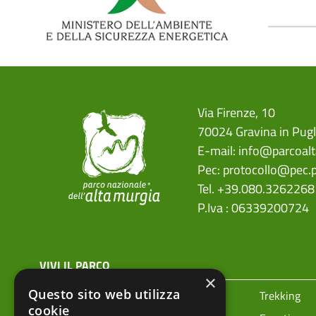
Via Firenze, 10
70024 Gravina in Pugl
E-mail:
info@parcoalt
Pec:
protocollo@pec.p
Tel. +39.080.3262268
P.Iva : 06339200724
menu top footer
VIVI IL PARCO
×
Questo sito web utilizza
Prenota la tua visita
Trekking
cookie