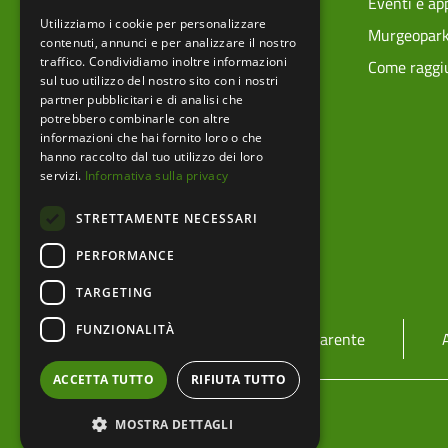
Ciclovie
Eventi e a
Utilizziamo i cookie per personalizzare
Vivere i parchi in sicurezza
Murgeopar
contenuti, annunci e per analizzare il nostro
traffico. Condividiamo inoltre informazioni
Mappa tecnica
Come raggiu
sul tuo utilizzo del nostro sito con i nostri
partner pubblicitari e di analisi che
potrebbero combinarle con altre
informazioni che hai fornito loro o che
hanno raccolto dal tuo utilizzo dei loro
servizi.
Informativa sulla privacy
STRETTAMENTE NECESSARI
PERFORMANCE
TARGETING
menu footer
FUNZIONALITÀ
Ente
Amministrazione trasparente
ACCETTA TUTTO
RIFIUTA TUTTO
menu bottom footer
Privacy Policy
Cookie Policy
MOSTRA DETTAGLI