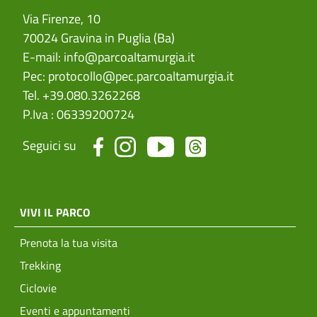
Via Firenze, 10
70024 Gravina in Puglia (Ba)
E-mail:
info@parcoaltamurgia.it
Pec:
protocollo@pec.parcoaltamurgia.it
Tel. +39.080.3262268
P.Iva : 06339200724
Seguici su
menu top footer
VIVI IL PARCO
Prenota la tua visita
Trekking
Ciclovie
Eventi e appuntamenti