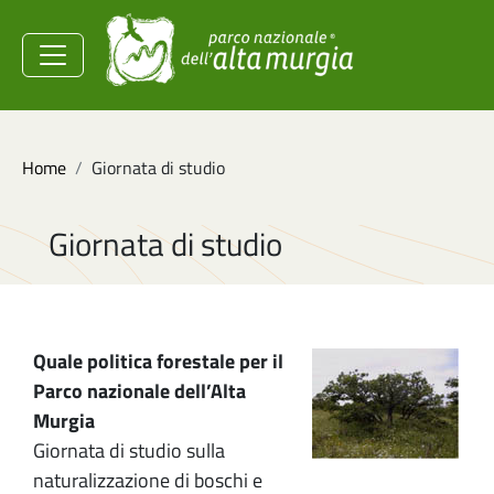
Salta al contenuto principale
Ministero dell'Ambiente e
della Sicurezza
Energetica
Briciole di pane
Home
Giornata di studio
Giornata di studio
Quale politica forestale per il
Parco nazionale dell’Alta
Murgia
Giornata di studio sulla
naturalizzazione di boschi e