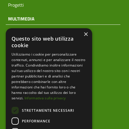
Progetti
MULTIMEDIA
×
Notizie
Questo sito web utilizza
Archivio news
cookie
Utilizziamo i cookie per personalizzare
Prodotti editoriali
contenuti, annunci e per analizzare il nostro
traffico. Condividiamo inoltre informazioni
sul tuo utilizzo del nostro sito con i nostri
partner pubblicitari e di analisi che
menu footer
Ente
potrebbero combinarle con altre
informazioni che hai fornito loro o che
Amministrazione trasparente
hanno raccolto dal tuo utilizzo dei loro
servizi.
Informativa sulla privacy
Albo pretorio
STRETTAMENTE NECESSARI
Bandi e Avvisi
PERFORMANCE
Area riservata