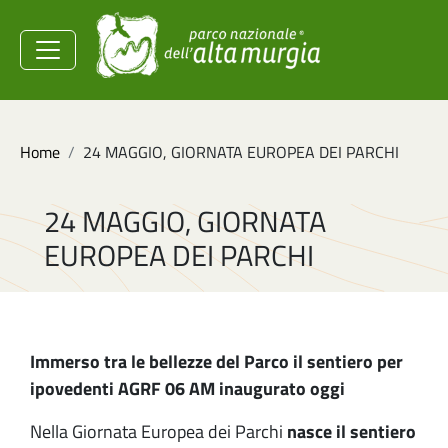
Salta al contenuto principale
Ministero dell'Ambiente e
della Sicurezza
Energetica
Briciole di pane
Home
24 MAGGIO, GIORNATA EUROPEA DEI PARCHI
24 MAGGIO, GIORNATA
EUROPEA DEI PARCHI
Immerso tra le bellezze del Parco il sentiero per
ipovedenti AGRF 06 AM inaugurato oggi
Nella Giornata Europea dei Parchi
nasce il sentiero