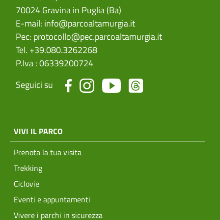
70024 Gravina in Puglia (Ba)
E-mail:
info@parcoaltamurgia.it
Pec:
protocollo@pec.parcoaltamurgia.it
Tel. +39.080.3262268
P.Iva : 06339200724
Seguici su
menu top footer
VIVI IL PARCO
Prenota la tua visita
Trekking
Ciclovie
Eventi e appuntamenti
Vivere i parchi in sicurezza