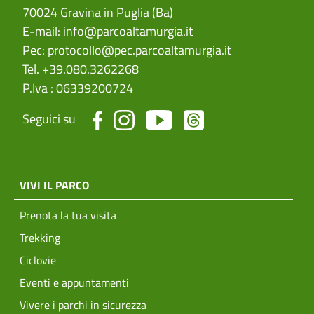
70024 Gravina in Puglia (Ba)
E-mail:
info@parcoaltamurgia.it
Pec:
protocollo@pec.parcoaltamurgia.it
Tel. +39.080.3262268
P.Iva : 06339200724
Seguici su
menu top footer
VIVI IL PARCO
Prenota la tua visita
Trekking
Ciclovie
Eventi e appuntamenti
Vivere i parchi in sicurezza