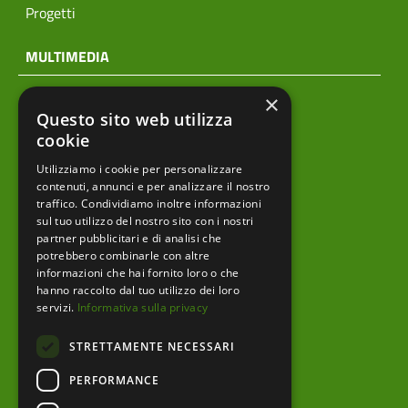
Progetti
MULTIMEDIA
×
Notizie
Questo sito web utilizza
Archivio news
cookie
Utilizziamo i cookie per personalizzare
Prodotti editoriali
contenuti, annunci e per analizzare il nostro
traffico. Condividiamo inoltre informazioni
sul tuo utilizzo del nostro sito con i nostri
partner pubblicitari e di analisi che
menu footer
Ente
potrebbero combinarle con altre
informazioni che hai fornito loro o che
Amministrazione trasparente
hanno raccolto dal tuo utilizzo dei loro
servizi.
Informativa sulla privacy
Albo pretorio
STRETTAMENTE NECESSARI
Bandi e Avvisi
PERFORMANCE
Area riservata