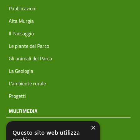
Pubblicazioni
Alta Murgia
Il Paesaggio
Le piante del Parco
Gli animali del Parco
La Geologia
L'ambiente rurale
Progetti
MULTIMEDIA
×
Notizie
Questo sito web utilizza
Archivio news
cookie