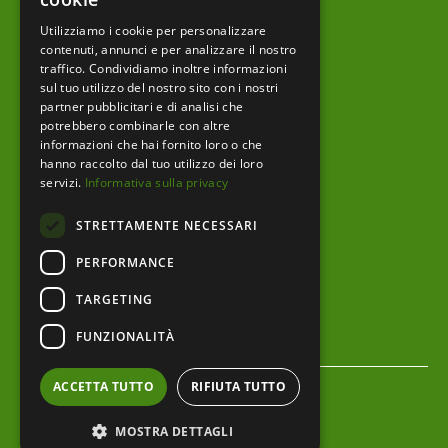
Utilizziamo i cookie per personalizzare
Prodotti editoriali
contenuti, annunci e per analizzare il nostro
traffico. Condividiamo inoltre informazioni
sul tuo utilizzo del nostro sito con i nostri
partner pubblicitari e di analisi che
menu footer
Ente
potrebbero combinarle con altre
informazioni che hai fornito loro o che
Amministrazione trasparente
hanno raccolto dal tuo utilizzo dei loro
servizi.
Informativa sulla privacy
Albo pretorio
STRETTAMENTE NECESSARI
Bandi e Avvisi
PERFORMANCE
Area riservata
TARGETING
Servizi al cittadino
FUNZIONALITÀ
menu bottom footer
Privacy Policy
ACCETTA TUTTO
RIFIUTA TUTTO
Cookie Policy
MOSTRA DETTAGLI