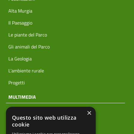
Alta Murgia
Il Paesaggio
Le piante del Parco
Gli animali del Parco
La Geologia
L'ambiente rurale
Progetti
MULTIMEDIA
×
Notizie
Questo sito web utilizza
Archivio news
cookie
Utilizziamo i cookie per personalizzare