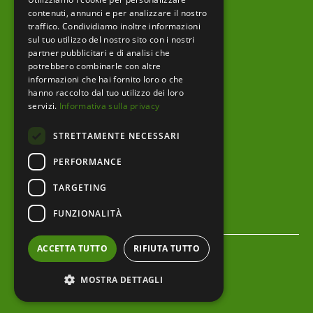
Prodotti editoriali
contenuti, annunci e per analizzare il nostro
traffico. Condividiamo inoltre informazioni
sul tuo utilizzo del nostro sito con i nostri
partner pubblicitari e di analisi che
menu footer
Ente
potrebbero combinarle con altre
informazioni che hai fornito loro o che
Amministrazione trasparente
hanno raccolto dal tuo utilizzo dei loro
servizi.
Informativa sulla privacy
Albo pretorio
STRETTAMENTE NECESSARI
Bandi e Avvisi
PERFORMANCE
Area riservata
TARGETING
Servizi al cittadino
FUNZIONALITÀ
menu bottom footer
Privacy Policy
ACCETTA TUTTO
RIFIUTA TUTTO
Cookie Policy
MOSTRA DETTAGLI