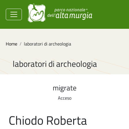
Salta al contenuto principale
Ministero dell'Ambiente e
della Sicurezza
Energetica
Briciole di pane
Home
laboratori di archeologia
laboratori di archeologia
migrate
Acceso
Chiodo Roberta