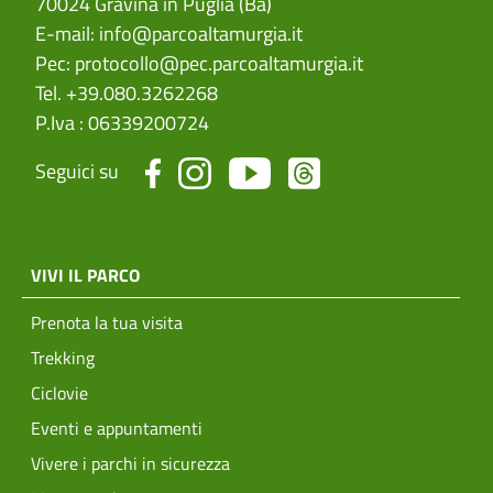
Via Firenze, 10
70024 Gravina in Puglia (Ba)
E-mail:
info@parcoaltamurgia.it
Pec:
protocollo@pec.parcoaltamurgia.it
Tel. +39.080.3262268
P.Iva : 06339200724
Seguici su
menu top footer
VIVI IL PARCO
Prenota la tua visita
Trekking
Ciclovie
Eventi e appuntamenti
Vivere i parchi in sicurezza