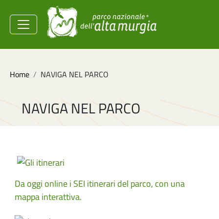
Salta al contenuto principale
Ministero dell'Ambiente e
della Sicurezza
Energetica
Briciole di pane
Home
NAVIGA NEL PARCO
NAVIGA NEL PARCO
Da oggi online i SEI itinerari del parco, con una
mappa interattiva.