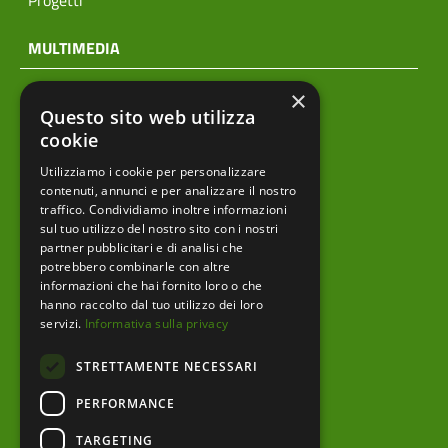
Progetti
MULTIMEDIA
×
Questo sito web utilizza
Notizie
cookie
Archivio news
Utilizziamo i cookie per personalizzare
contenuti, annunci e per analizzare il nostro
Prodotti editoriali
traffico. Condividiamo inoltre informazioni
sul tuo utilizzo del nostro sito con i nostri
partner pubblicitari e di analisi che
potrebbero combinarle con altre
menu footer
informazioni che hai fornito loro o che
Ente
hanno raccolto dal tuo utilizzo dei loro
servizi.
Informativa sulla privacy
Amministrazione trasparente
STRETTAMENTE NECESSARI
Albo pretorio
PERFORMANCE
Bandi e Avvisi
TARGETING