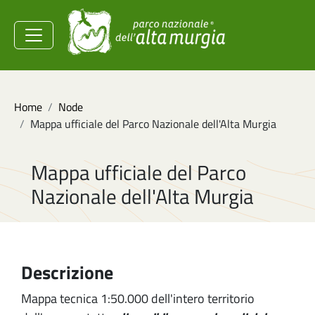
Salta al contenuto principale
Ministero dell'Ambiente e
della Sicurezza
Energetica
Briciole di pane
Home
Node
Mappa ufficiale del Parco Nazionale dell'Alta Murgia
Mappa ufficiale del Parco
Nazionale dell'Alta Murgia
Descrizione
Mappa tecnica 1:50.000 dell'intero territorio