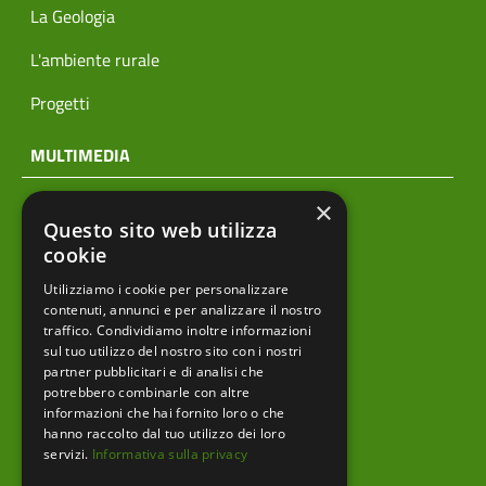
La Geologia
L'ambiente rurale
Progetti
MULTIMEDIA
×
Notizie
Questo sito web utilizza
Archivio news
cookie
Utilizziamo i cookie per personalizzare
Prodotti editoriali
contenuti, annunci e per analizzare il nostro
traffico. Condividiamo inoltre informazioni
sul tuo utilizzo del nostro sito con i nostri
partner pubblicitari e di analisi che
menu footer
Ente
potrebbero combinarle con altre
informazioni che hai fornito loro o che
Amministrazione trasparente
hanno raccolto dal tuo utilizzo dei loro
servizi.
Informativa sulla privacy
Albo pretorio