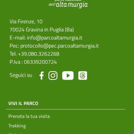
Via Firenze, 10
70024 Gravina in Puglia (Ba)
E-mail:
info@parcoaltamurgia.it
Pec:
protocollo@pec.parcoaltamurgia.it
Tel. +39.080.3262268
P.Iva : 06339200724
Seguici su
menu top footer
VIVI IL PARCO
Prenota la tua visita
Trekking