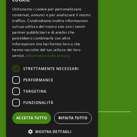
Utilizziamo i cookie per personalizzare
Prodotti editoriali
contenuti, annunci e per analizzare il nostro
traffico. Condividiamo inoltre informazioni
sul tuo utilizzo del nostro sito con i nostri
partner pubblicitari e di analisi che
menu footer
Ente
potrebbero combinarle con altre
informazioni che hai fornito loro o che
Amministrazione trasparente
hanno raccolto dal tuo utilizzo dei loro
servizi.
Informativa sulla privacy
Albo pretorio
STRETTAMENTE NECESSARI
Bandi e Avvisi
PERFORMANCE
Area riservata
TARGETING
Servizi al cittadino
FUNZIONALITÀ
menu bottom footer
Privacy Policy
ACCETTA TUTTO
RIFIUTA TUTTO
Cookie Policy
MOSTRA DETTAGLI