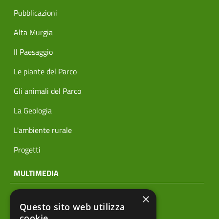
Pubblicazioni
Alta Murgia
Il Paesaggio
Le piante del Parco
Gli animali del Parco
La Geologia
L'ambiente rurale
Progetti
MULTIMEDIA
×
Notizie
Questo sito web utilizza
Archivio news
cookie