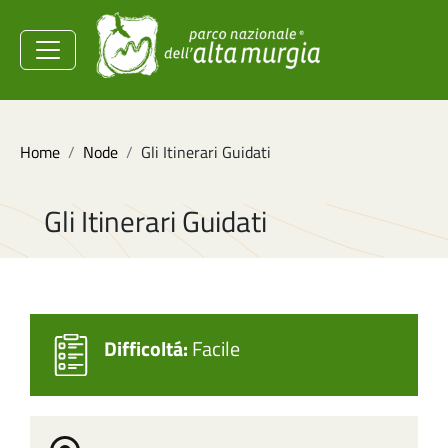
Salta al contenuto principale
Ministero dell'Ambiente e
della Sicurezza
Energetica
Briciole di pane
Home
Node
Gli Itinerari Guidati
Gli Itinerari Guidati
Difficoltá:
Facile