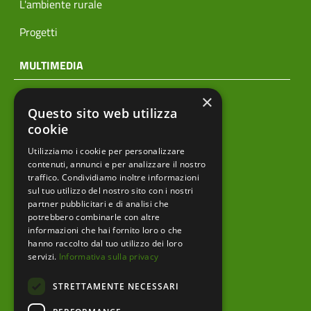
L'ambiente rurale
Progetti
MULTIMEDIA
×
Notizie
Questo sito web utilizza
Archivio news
cookie
Utilizziamo i cookie per personalizzare
Prodotti editoriali
contenuti, annunci e per analizzare il nostro
traffico. Condividiamo inoltre informazioni
sul tuo utilizzo del nostro sito con i nostri
partner pubblicitari e di analisi che
menu footer
Ente
potrebbero combinarle con altre
informazioni che hai fornito loro o che
Amministrazione trasparente
hanno raccolto dal tuo utilizzo dei loro
servizi.
Informativa sulla privacy
Albo pretorio
STRETTAMENTE NECESSARI
Bandi e Avvisi