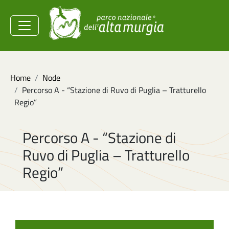
Salta al contenuto principale
Ministero dell'Ambiente e
della Sicurezza
Energetica
Briciole di pane
Home
Node
Percorso A - “Stazione di Ruvo di Puglia – Tratturello
Regio”
Percorso A - “Stazione di
Ruvo di Puglia – Tratturello
Regio”