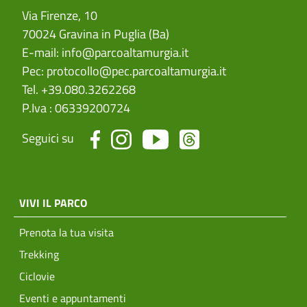
Via Firenze, 10
70024 Gravina in Puglia (Ba)
E-mail:
info@parcoaltamurgia.it
Pec:
protocollo@pec.parcoaltamurgia.it
Tel. +39.080.3262268
P.Iva : 06339200724
Seguici su
menu top footer
VIVI IL PARCO
Prenota la tua visita
Trekking
Ciclovie
Eventi e appuntamenti