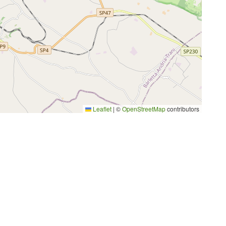
Leaflet
|
©
OpenStreetMap
contributors