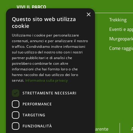
menu top footer
VIVI IL PARCO
×
Questo sito web utilizza
Prenota la tua visita
Trekking
cookie
Ciclovie
Eventi e a
Utilizziamo i cookie per personalizzare
Vivere i parchi in sicurezza
Murgeopar
contenuti, annunci e per analizzare il nostro
traffico. Condividiamo inoltre informazioni
Mappa tecnica
Come raggiu
sul tuo utilizzo del nostro sito con i nostri
partner pubblicitari e di analisi che
potrebbero combinarle con altre
informazioni che hai fornito loro o che
hanno raccolto dal tuo utilizzo dei loro
servizi.
Informativa sulla privacy
STRETTAMENTE NECESSARI
PERFORMANCE
TARGETING
menu footer
FUNZIONALITÀ
Ente
Amministrazione trasparente