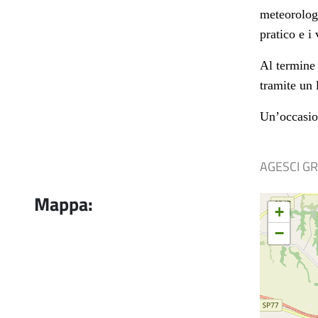
meteorologo
pratico e i
Al termine 
tramite un l
Un’occasion
AGESCI G
Mappa:
+
−