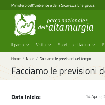
Salta al contenuto principale
Ministero dell'Ambiente e della Sicurezza Energetica
Menu Top Header
Il parco
Visita
Sportello cittadino
E
Briciole di pane
Home
Node
Facciamo le previsioni del tempo
Facciamo le previsioni 
Data Inizio:
14 Aprile,