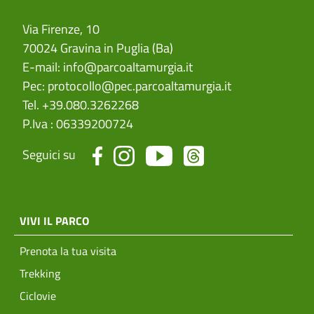
Via Firenze, 10
70024 Gravina in Puglia (Ba)
E-mail:
info@parcoaltamurgia.it
Pec:
protocollo@pec.parcoaltamurgia.it
Tel. +39.080.3262268
P.Iva : 06339200724
Seguici su
menu top footer
VIVI IL PARCO
Prenota la tua visita
Trekking
Ciclovie