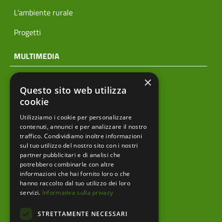
L'ambiente rurale
Progetti
MULTIMEDIA
×
Notizie
Questo sito web utilizza
Archivio news
cookie
Utilizziamo i cookie per personalizzare
Prodotti editoriali
contenuti, annunci e per analizzare il nostro
traffico. Condividiamo inoltre informazioni
sul tuo utilizzo del nostro sito con i nostri
partner pubblicitari e di analisi che
menu footer
Ente
potrebbero combinarle con altre
informazioni che hai fornito loro o che
Amministrazione trasparente
hanno raccolto dal tuo utilizzo dei loro
servizi.
Informativa sulla privacy
Albo pretorio
STRETTAMENTE NECESSARI