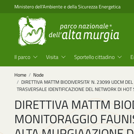
Salta al contenuto principale
Ministero dell'Ambiente e della Sicurezza Energetica
Menu Top Header
Il parco
Visita
Sportello cittadino
E
Briciole di pane
Home
Node
DIRETTIVA MATTM BIODIVERSITA' N. 23099 UDCM DE
TRASVERSALE IDENTIFICAZIONE DEL NETWORK DI HOT S
DIRETTIVA MATTM BIOD
MONITORAGGIO FAUNIS
ALTA MURGIAAZIONE D