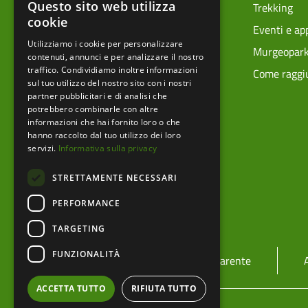
Questo sito web utilizza
Prenota la tua visita
Trekking
cookie
Ciclovie
Eventi e a
Utilizziamo i cookie per personalizzare
Vivere i parchi in sicurezza
Murgeopar
contenuti, annunci e per analizzare il nostro
traffico. Condividiamo inoltre informazioni
Mappa tecnica
Come raggiu
sul tuo utilizzo del nostro sito con i nostri
partner pubblicitari e di analisi che
potrebbero combinarle con altre
informazioni che hai fornito loro o che
hanno raccolto dal tuo utilizzo dei loro
servizi.
Informativa sulla privacy
STRETTAMENTE NECESSARI
PERFORMANCE
TARGETING
menu footer
FUNZIONALITÀ
Ente
Amministrazione trasparente
ACCETTA TUTTO
RIFIUTA TUTTO
menu bottom footer