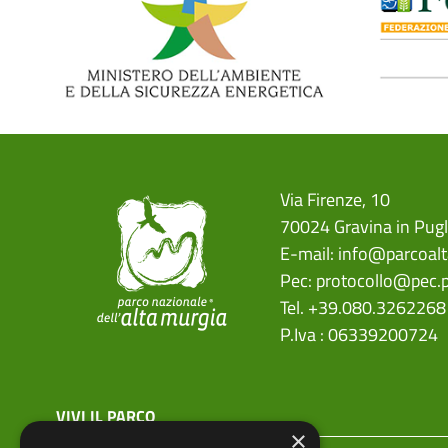
Via Firenze, 10
70024 Gravina in Pugl
E-mail:
info@parcoalt
Pec:
protocollo@pec.p
Tel. +39.080.3262268
P.Iva : 06339200724
menu top footer
VIVI IL PARCO
×