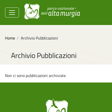
Salta al contenuto principale
Ministero dell'Ambiente e
della Sicurezza
Energetica
Briciole di pane
Home
Archivio Pubblicazioni
Archivio Pubblicazioni
Non ci sono pubblicazioni archiviate