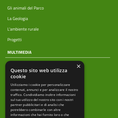
Gli animali del Parco
La Geologia
L'ambiente rurale
Progetti
MULTIMEDIA
×
Notizie
Questo sito web utilizza
Archivio news
cookie
Utilizziamo i cookie per personalizzare
Prodotti editoriali
contenuti, annunci e per analizzare il nostro
traffico. Condividiamo inoltre informazioni
sul tuo utilizzo del nostro sito con i nostri
partner pubblicitari e di analisi che
menu footer
Ente
potrebbero combinarle con altre
informazioni che hai fornito loro o che