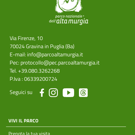
Via Firenze, 10
70024 Gravina in Puglia (Ba)
E-mail:
info@parcoaltamurgia.it
Pec:
protocollo@pec.parcoaltamurgia.it
Tel. +39.080.3262268
P.Iva : 06339200724
Seguici su
menu top footer
VIVI IL PARCO
Prenota la tua visita