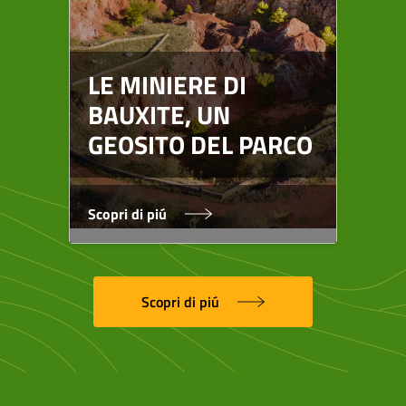
RE
HA
LE MINIERE DI
SP
BAUXITE, UN
SI
GEOSITO DEL PARCO
BA
Scopri di piú
Scop
Scopri di piú