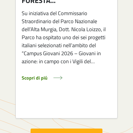
FORESTA…
Su iniziativa del Commissario
Straordinario del Parco Nazionale
dell’Alta Murgia, Dott. Nicola Loizzo, il
Parco ha ospitato uno dei sei progetti
italiani selezionati nell’ambito del
1
“Campus Giovani 2026 – Giovani in
azione: in campo con i Vigili del…
Scopri di piú
S