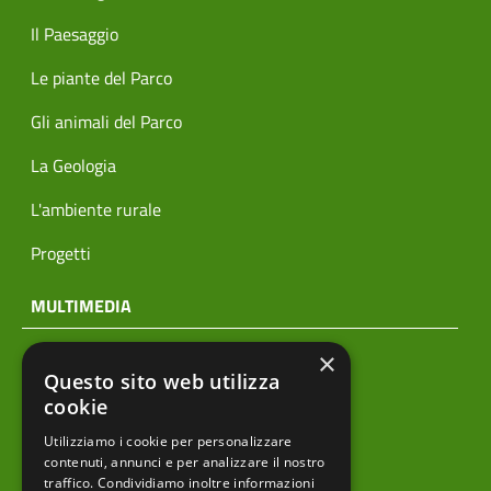
Il Paesaggio
Le piante del Parco
Gli animali del Parco
La Geologia
L'ambiente rurale
Progetti
MULTIMEDIA
×
Notizie
Questo sito web utilizza
Archivio news
cookie
Utilizziamo i cookie per personalizzare
Prodotti editoriali
contenuti, annunci e per analizzare il nostro
traffico. Condividiamo inoltre informazioni