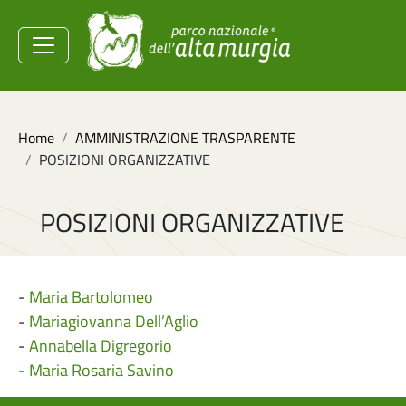
Salta al contenuto principale
Ministero dell'Ambiente e
della Sicurezza
Energetica
Briciole di pane
Home
AMMINISTRAZIONE TRASPARENTE
POSIZIONI ORGANIZZATIVE
POSIZIONI ORGANIZZATIVE
-
Maria Bartolomeo
-
Mariagiovanna Dell’Aglio
-
Annabella Digregorio
-
Maria Rosaria Savino