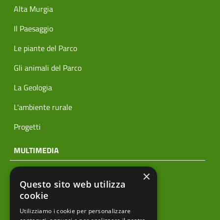
Alta Murgia
Il Paesaggio
Le piante del Parco
Gli animali del Parco
La Geologia
L'ambiente rurale
Progetti
MULTIMEDIA
×
Notizie
Questo sito web utilizza
Archivio news
cookie
Utilizziamo i cookie per personalizzare
Prodotti editoriali