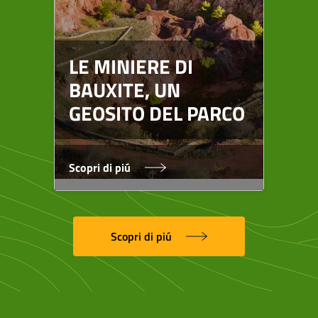
RE
HA
LE MINIERE DI
SP
BAUXITE, UN
SI
GEOSITO DEL PARCO
BA
Scopri di piú
Scop
Scopri di piú