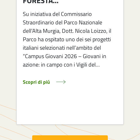
FORESTA…
Su iniziativa del Commissario
Straordinario del Parco Nazionale
dell’Alta Murgia, Dott. Nicola Loizzo, il
Parco ha ospitato uno dei sei progetti
italiani selezionati nell’ambito del
1
“Campus Giovani 2026 – Giovani in
azione: in campo con i Vigili del…
Scopri di piú
S