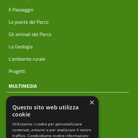
Il Paesaggio
Le piante del Parco
Gli animali del Parco
La Geologia
L'ambiente rurale
Progetti
MULTIMEDIA
×
Notizie
Questo sito web utilizza
Archivio news
cookie
Utilizziamo i cookie per personalizzare
Prodotti editoriali
contenuti, annunci e per analizzare il nostro
traffico. Condividiamo inoltre informazioni