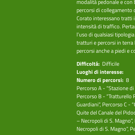
modalità pedonale e con bi
percorsi di collegamento c
Corato interessano tratti 
intensità di traffico. Pert
l’uso di qualsiasi tipologia 
tratturi e percorsi in ter
percorsi anche a piedi e co
Difficoltá:
Difficile
Luoghi di interesse:
Numero di percorsi:
8
Percorso A - “Stazione di 
Percorso B - “Tratturello 
Guardiani”
,
Percorso C - “
Quite del Canale del Pido
– Necropoli di S. Magno”
,
Necropoli di S. Magno”
,
Pe