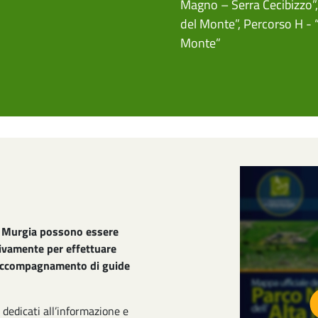
Magno – Serra Cecibizzo”
del Monte”
,
Percorso H - “
Monte”
Image
lta Murgia possono essere
sivamente per effettuare
l'accompagnamento di guide
i dedicati all’informazione e