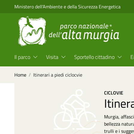
Salta al contenuto principale
Ministero dell'Ambiente e della Sicurezza Energetica
Menu Top Header
Il parco
Visita
Sportello cittadino
E
Briciole di pane
Home
Itinerari a piedi ciclocvie
Image
CICLOVIE
Itinera
Murgia, affasci
bellezza natura
trulli e i sugg