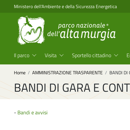
Salta al contenuto principale
Ministero dell'Ambiente e della Sicurezza Energetica
Menu Top Header
Il parco
Visita
Sportello cittadino
E
Briciole di pane
Home
AMMINISTRAZIONE TRASPARENTE
BANDI DI
BANDI DI GARA E CONT
-
Bandi e avvisi