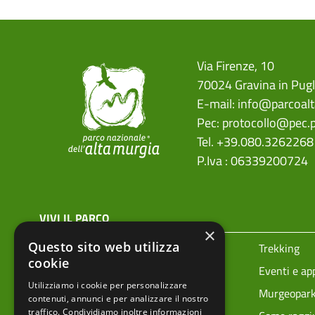
Via Firenze, 10
70024 Gravina in Pugl
E-mail:
info@parcoalt
Pec:
protocollo@pec.p
Tel. +39.080.3262268
P.Iva : 06339200724
menu top footer
VIVI IL PARCO
×
Questo sito web utilizza
Prenota la tua visita
Trekking
cookie
Ciclovie
Eventi e a
Utilizziamo i cookie per personalizzare
Vivere i parchi in sicurezza
Murgeopar
contenuti, annunci e per analizzare il nostro
traffico. Condividiamo inoltre informazioni