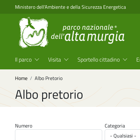
Salta al contenuto principale
Ministero dell'Ambiente e della Sicurezza Energetica
Menu Top Header
Il parco
Visita
Sportello cittadino
E
Briciole di pane
Home
Albo Pretorio
Albo pretorio
Numero
Categoria