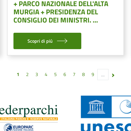
+ PARCO NAZIONALE DELL'ALTA
MURGIA + PRESIDENZA DEL
CONSIGLIO DEI MINISTRI. ...
Scopri di piú
Pagi
›
Page
Page
Page
Page
Page
Page
Page
Page
Page
1
2
3
4
5
6
7
8
9
…