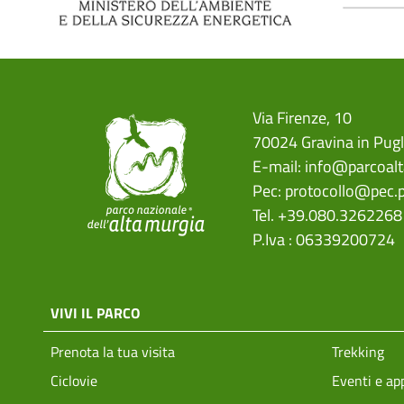
Via Firenze, 10
70024 Gravina in Pugl
E-mail:
info@parcoalt
Pec:
protocollo@pec.p
Tel. +39.080.3262268
P.Iva : 06339200724
menu top footer
VIVI IL PARCO
Prenota la tua visita
Trekking
Ciclovie
Eventi e a