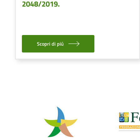
2048/2019.
Scopri di piú
Paginazione