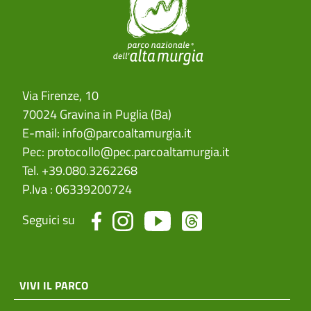
Via Firenze, 10
70024 Gravina in Puglia (Ba)
E-mail:
info@parcoaltamurgia.it
Pec:
protocollo@pec.parcoaltamurgia.it
Tel. +39.080.3262268
P.Iva : 06339200724
Seguici su
menu top footer
VIVI IL PARCO