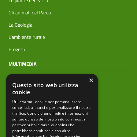
Le piante del Parco
Gli animali del Parco
La Geologia
L'ambiente rurale
Progetti
MULTIMEDIA
×
Notizie
Questo sito web utilizza
Archivio news
cookie
Utilizziamo i cookie per personalizzare
Prodotti editoriali
contenuti, annunci e per analizzare il nostro
traffico. Condividiamo inoltre informazioni
sul tuo utilizzo del nostro sito con i nostri
partner pubblicitari e di analisi che
menu footer
Ente
potrebbero combinarle con altre
informazioni che hai fornito loro o che