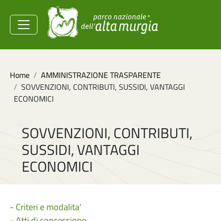
Salta al contenuto principale
Ministero dell'Ambiente e
della Sicurezza
Energetica
Briciole di pane
Home
AMMINISTRAZIONE TRASPARENTE
SOVVENZIONI, CONTRIBUTI, SUSSIDI, VANTAGGI
ECONOMICI
SOVVENZIONI, CONTRIBUTI,
SUSSIDI, VANTAGGI
ECONOMICI
- Criteri e modalita'
- Atti di concessione