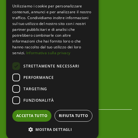
Utilizziamo i cookie per personalizzare
Prodotti editoriali
contenuti, annunci e per analizzare il nostro
traffico. Condividiamo inoltre informazioni
sul tuo utilizzo del nostro sito con i nostri
partner pubblicitari e di analisi che
menu footer
Ente
potrebbero combinarle con altre
informazioni che hai fornito loro o che
Amministrazione trasparente
hanno raccolto dal tuo utilizzo dei loro
servizi.
Informativa sulla privacy
Albo pretorio
STRETTAMENTE NECESSARI
Bandi e Avvisi
PERFORMANCE
Area riservata
TARGETING
Servizi al cittadino
FUNZIONALITÀ
menu bottom footer
Privacy Policy
ACCETTA TUTTO
RIFIUTA TUTTO
Cookie Policy
MOSTRA DETTAGLI