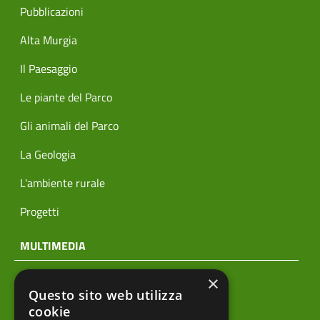
Pubblicazioni
Alta Murgia
Il Paesaggio
Le piante del Parco
Gli animali del Parco
La Geologia
L'ambiente rurale
Progetti
MULTIMEDIA
×
Notizie
Questo sito web utilizza
Archivio news
cookie