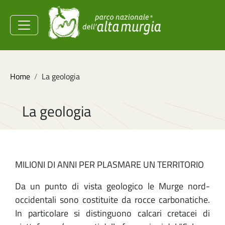
Salta al contenuto principale
Ministero dell'Ambiente e
della Sicurezza
Energetica
Briciole di pane
Home
La geologia
La geologia
MILIONI DI ANNI PER PLASMARE UN TERRITORIO
Da un punto di vista geologico le Murge nord-
occidentali sono costituite da rocce carbonatiche.
In particolare si distinguono calcari cretacei di