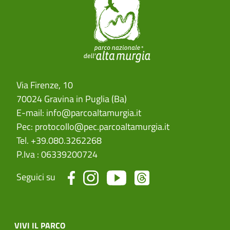
Via Firenze, 10
70024 Gravina in Puglia (Ba)
E-mail:
info@parcoaltamurgia.it
Pec:
protocollo@pec.parcoaltamurgia.it
Tel. +39.080.3262268
P.Iva : 06339200724
Seguici su
menu top footer
VIVI IL PARCO