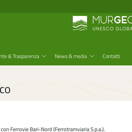
nte & Trasparenza
News & media
Contatti
rco
i con Ferrovie Bari-Nord (Ferrotramviaria S.p.a.).