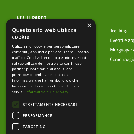
menu top footer
VIVI IL PARCO
×
Questo sito web utilizza
Prenota la tua visita
Trekking
cookie
Ciclovie
Eventi e a
Utilizziamo i cookie per personalizzare
Vivere i parchi in sicurezza
Murgeopar
contenuti, annunci e per analizzare il nostro
traffico. Condividiamo inoltre informazioni
Mappa tecnica
Come raggiu
sul tuo utilizzo del nostro sito con i nostri
partner pubblicitari e di analisi che
potrebbero combinarle con altre
informazioni che hai fornito loro o che
hanno raccolto dal tuo utilizzo dei loro
servizi.
Informativa sulla privacy
STRETTAMENTE NECESSARI
PERFORMANCE
TARGETING