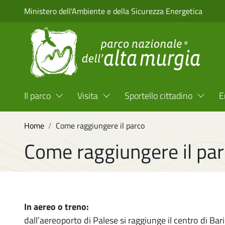
Salta al contenuto principale
Ministero dell'Ambiente e della Sicurezza Energetica
Menu Top Header
Il parco
Visita
Sportello cittadino
E
Briciole di pane
Home
Come raggiungere il parco
Come raggiungere il pa
In aereo o treno:
dall’aereoporto di Palese si raggiunge il centro di Bar