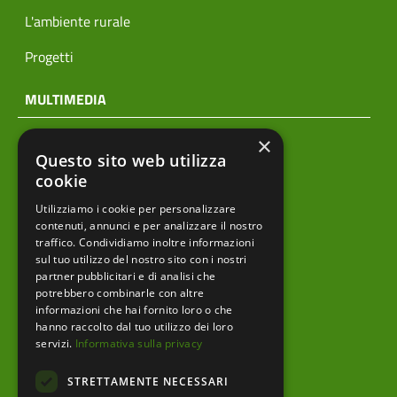
L'ambiente rurale
Progetti
MULTIMEDIA
×
Notizie
Questo sito web utilizza
Archivio news
cookie
Utilizziamo i cookie per personalizzare
Prodotti editoriali
contenuti, annunci e per analizzare il nostro
traffico. Condividiamo inoltre informazioni
sul tuo utilizzo del nostro sito con i nostri
partner pubblicitari e di analisi che
menu footer
Ente
potrebbero combinarle con altre
informazioni che hai fornito loro o che
Amministrazione trasparente
hanno raccolto dal tuo utilizzo dei loro
servizi.
Informativa sulla privacy
Albo pretorio
STRETTAMENTE NECESSARI