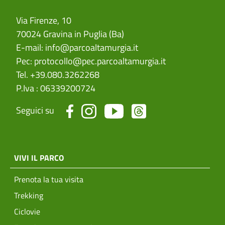
Via Firenze, 10
70024 Gravina in Puglia (Ba)
E-mail:
info@parcoaltamurgia.it
Pec:
protocollo@pec.parcoaltamurgia.it
Tel. +39.080.3262268
P.Iva : 06339200724
Seguici su
menu top footer
VIVI IL PARCO
Prenota la tua visita
Trekking
Ciclovie