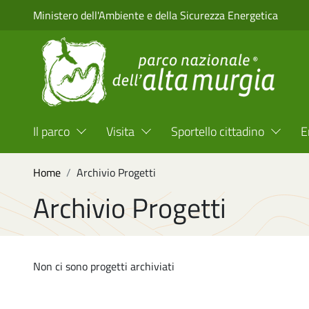
Salta al contenuto principale
Ministero dell'Ambiente e della Sicurezza Energetica
Menu Top Header
Il parco
Visita
Sportello cittadino
E
Briciole di pane
Home
Archivio Progetti
Archivio Progetti
Non ci sono progetti archiviati