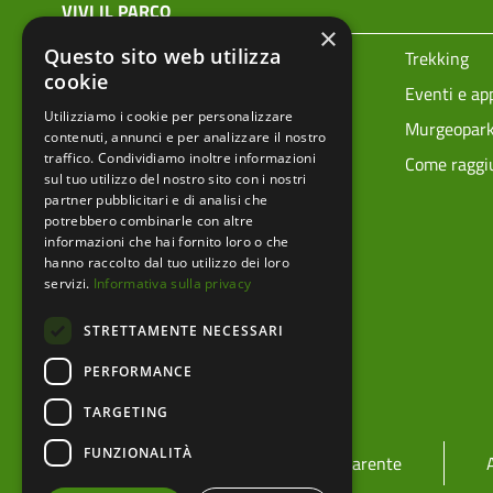
menu top footer
VIVI IL PARCO
×
Questo sito web utilizza
Prenota la tua visita
Trekking
cookie
Ciclovie
Eventi e a
Utilizziamo i cookie per personalizzare
Vivere i parchi in sicurezza
Murgeopar
contenuti, annunci e per analizzare il nostro
traffico. Condividiamo inoltre informazioni
Mappa tecnica
Come raggiu
sul tuo utilizzo del nostro sito con i nostri
partner pubblicitari e di analisi che
potrebbero combinarle con altre
informazioni che hai fornito loro o che
hanno raccolto dal tuo utilizzo dei loro
servizi.
Informativa sulla privacy
STRETTAMENTE NECESSARI
PERFORMANCE
TARGETING
menu footer
FUNZIONALITÀ
Ente
Amministrazione trasparente