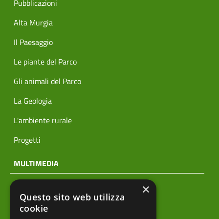
Pubblicazioni
Alta Murgia
Il Paesaggio
Le piante del Parco
Gli animali del Parco
La Geologia
L'ambiente rurale
Progetti
MULTIMEDIA
×
Notizie
Questo sito web utilizza
Archivio news
cookie