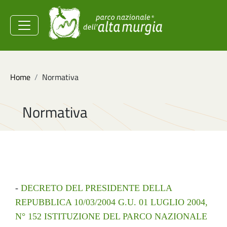
Salta al contenuto principale
Ministero dell'Ambiente e
della Sicurezza
Energetica
Briciole di pane
Home
Normativa
Normativa
-
DECRETO DEL PRESIDENTE DELLA
REPUBBLICA 10/03/2004 G.U. 01 LUGLIO 2004,
N° 152 ISTITUZIONE DEL PARCO NAZIONALE