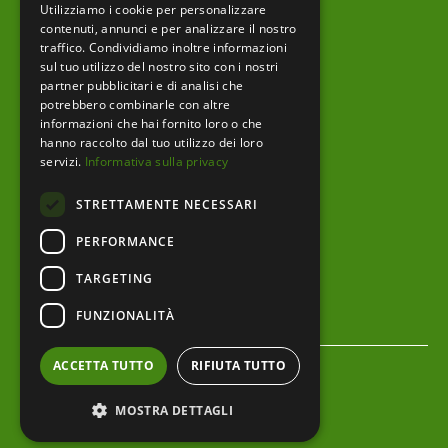
Utilizziamo i cookie per personalizzare
Prodotti editoriali
contenuti, annunci e per analizzare il nostro
traffico. Condividiamo inoltre informazioni
sul tuo utilizzo del nostro sito con i nostri
partner pubblicitari e di analisi che
menu footer
Ente
potrebbero combinarle con altre
informazioni che hai fornito loro o che
Amministrazione trasparente
hanno raccolto dal tuo utilizzo dei loro
servizi.
Informativa sulla privacy
Albo pretorio
STRETTAMENTE NECESSARI
Bandi e Avvisi
PERFORMANCE
Area riservata
TARGETING
Servizi al cittadino
FUNZIONALITÀ
menu bottom footer
Privacy Policy
ACCETTA TUTTO
RIFIUTA TUTTO
Cookie Policy
MOSTRA DETTAGLI