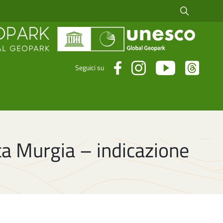
Cerca fra i risul
Seguici su
lta Murgia – indicazione