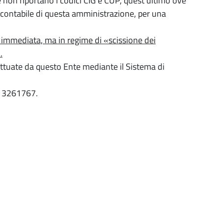
non riportano i codici CIG e CUP, quest’ultimo ove
ma contabile di questa amministrazione, per una
à immediata, ma in regime di «scissione dei
.
fettuate da questo Ente mediante il Sistema di
080 3261767.