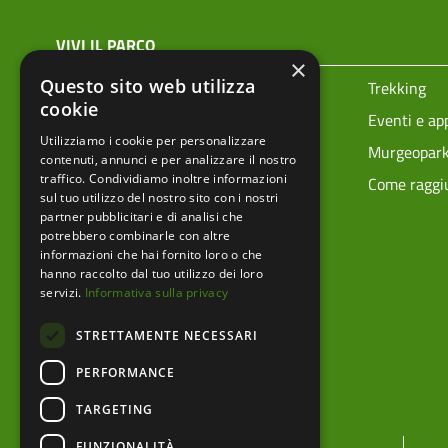
menu top footer
VIVI IL PARCO
×
Questo sito web utilizza
Prenota la tua visita
Trekking
cookie
Ciclovie
Eventi e a
Utilizziamo i cookie per personalizzare
Vivere i parchi in sicurezza
Murgeopar
contenuti, annunci e per analizzare il nostro
traffico. Condividiamo inoltre informazioni
Mappa tecnica
Come raggiu
sul tuo utilizzo del nostro sito con i nostri
partner pubblicitari e di analisi che
potrebbero combinarle con altre
informazioni che hai fornito loro o che
hanno raccolto dal tuo utilizzo dei loro
servizi.
Informativa sulla privacy
STRETTAMENTE NECESSARI
PERFORMANCE
TARGETING
menu footer
FUNZIONALITÀ