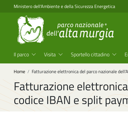
Salta al contenuto principale
Ministero dell'Ambiente e della Sicurezza Energetica
Menu Top Header
Il parco
Visita
Sportello cittadino
E
Briciole di pane
Home
Fatturazione elettronica del parco nazionale dell
Fatturazione elettronica
codice IBAN e split pay