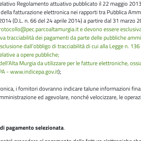
relativo Regolamento attuativo pubblicato il 22 maggio 2013 (
 della fatturazione elettronica nei rapporti tra Pubblica Amm
2014 (D.L. n. 66 del 24 aprile 2014) a partire dal 31 marzo 
rotocollo@pec.parcoaltamurgia.it
e devono essere esclusivam
iva tracciabilità dei pagamenti da parte delle pubbliche ammi
i esclusione dall’obbligo di tracciabilità di cui alla Legge n. 1
relative a opere pubbliche;
ll’Alta Murgia da utilizzare per le fatture elettroniche, ossi
IPA -
www.indicepa.gov.it
);
ronica, i fornitori dovranno indicare talune informazioni fin
Amministrazione ed agevolare, nonché velocizzare, le operazi
à di pagamento selezionata
.