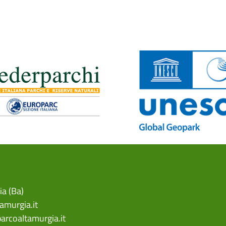
ia (Ba)
amurgia.it
arcoaltamurgia.it