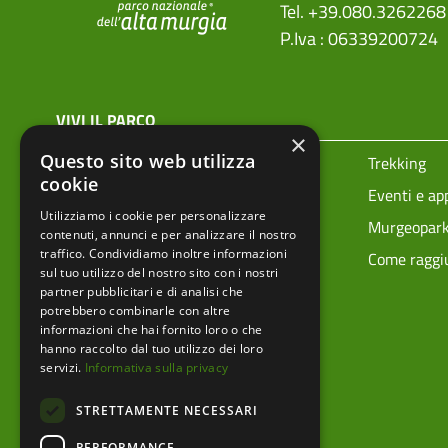
Tel. +39.080.3262268
P.Iva : 06339200724
menu top footer
VIVI IL PARCO
×
Questo sito web utilizza
Prenota la tua visita
Trekking
cookie
Ciclovie
Eventi e a
Utilizziamo i cookie per personalizzare
Vivere i parchi in sicurezza
Murgeopar
contenuti, annunci e per analizzare il nostro
traffico. Condividiamo inoltre informazioni
Mappa tecnica
Come raggiu
sul tuo utilizzo del nostro sito con i nostri
partner pubblicitari e di analisi che
potrebbero combinarle con altre
informazioni che hai fornito loro o che
hanno raccolto dal tuo utilizzo dei loro
servizi.
Informativa sulla privacy
STRETTAMENTE NECESSARI
PERFORMANCE