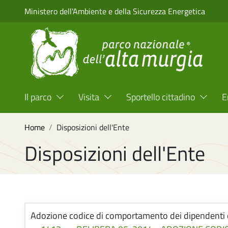
Salta al contenuto principale
Ministero dell'Ambiente e della Sicurezza Energetica
Menu Top Header
Il parco
Visita
Sportello cittadino
E
Briciole di pane
Home
Disposizioni dell'Ente
Disposizioni dell'Ente
Paragrafi
Adozione codice di comportamento dei dipendenti 