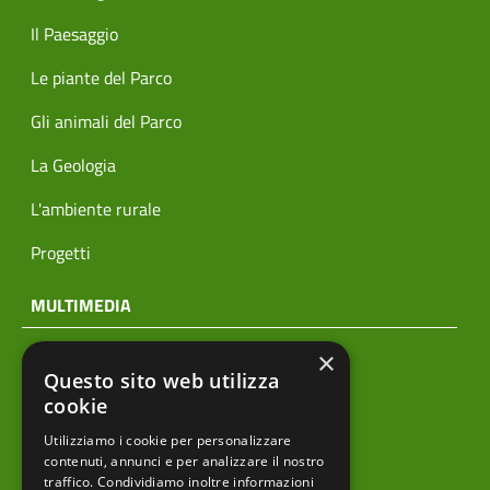
Il Paesaggio
Le piante del Parco
Gli animali del Parco
La Geologia
L'ambiente rurale
Progetti
MULTIMEDIA
×
Notizie
Questo sito web utilizza
Archivio news
cookie
Utilizziamo i cookie per personalizzare
Prodotti editoriali
contenuti, annunci e per analizzare il nostro
traffico. Condividiamo inoltre informazioni