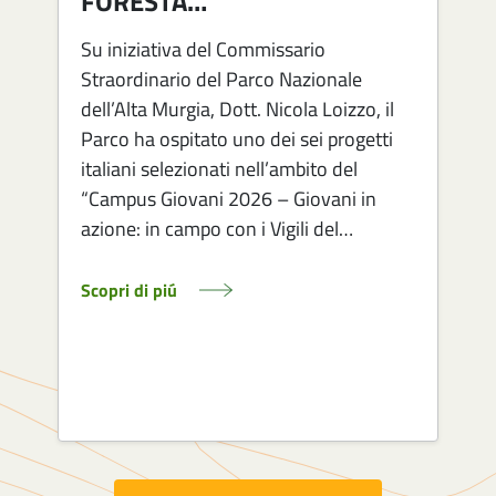
FORESTA…
Su iniziativa del Commissario
Straordinario del Parco Nazionale
dell’Alta Murgia, Dott. Nicola Loizzo, il
Parco ha ospitato uno dei sei progetti
italiani selezionati nell’ambito del
1
“Campus Giovani 2026 – Giovani in
azione: in campo con i Vigili del…
Scopri di piú
S