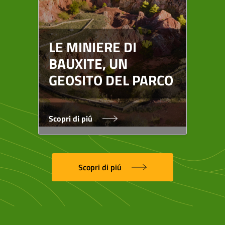
RE
HA
LE MINIERE DI
SP
BAUXITE, UN
SI
GEOSITO DEL PARCO
BA
Scopri di piú
Scop
Scopri di piú