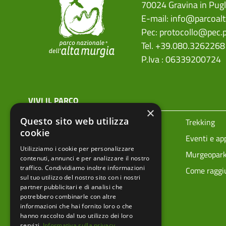
70024 Gravina in Pugl
E-mail:
info@parcoalt
Pec:
protocollo@pec.p
Tel. +39.080.3262268
P.Iva : 06339200724
menu top footer
VIVI IL PARCO
×
Questo sito web utilizza
Prenota la tua visita
Trekking
cookie
Ciclovie
Eventi e a
Utilizziamo i cookie per personalizzare
Vivere i parchi in sicurezza
Murgeopar
contenuti, annunci e per analizzare il nostro
traffico. Condividiamo inoltre informazioni
Mappa tecnica
Come raggiu
sul tuo utilizzo del nostro sito con i nostri
partner pubblicitari e di analisi che
potrebbero combinarle con altre
informazioni che hai fornito loro o che
hanno raccolto dal tuo utilizzo dei loro
servizi.
Informativa sulla privacy