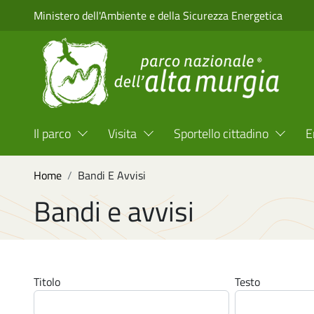
Salta al contenuto principale
Ministero dell'Ambiente e della Sicurezza Energetica
Menu Top Header
Il parco
Visita
Sportello cittadino
E
Briciole di pane
Home
Bandi E Avvisi
Bandi e avvisi
Titolo
Testo