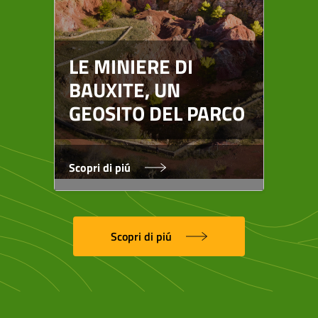
RE
HA
LE MINIERE DI
SP
BAUXITE, UN
SI
GEOSITO DEL PARCO
BA
Scopri di piú
Scop
Scopri di piú