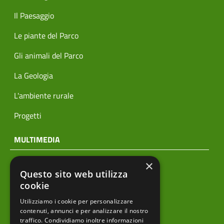
Il Paesaggio
Le piante del Parco
Gli animali del Parco
La Geologia
L'ambiente rurale
Progetti
MULTIMEDIA
×
Notizie
Questo sito web utilizza
Archivio news
cookie
Utilizziamo i cookie per personalizzare
Prodotti editoriali
contenuti, annunci e per analizzare il nostro
traffico. Condividiamo inoltre informazioni