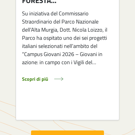
FORESTA…
Su iniziativa del Commissario
Straordinario del Parco Nazionale
dell’Alta Murgia, Dott. Nicola Loizzo, il
Parco ha ospitato uno dei sei progetti
italiani selezionati nell’ambito del
1
“Campus Giovani 2026 – Giovani in
azione: in campo con i Vigili del…
Scopri di piú
S