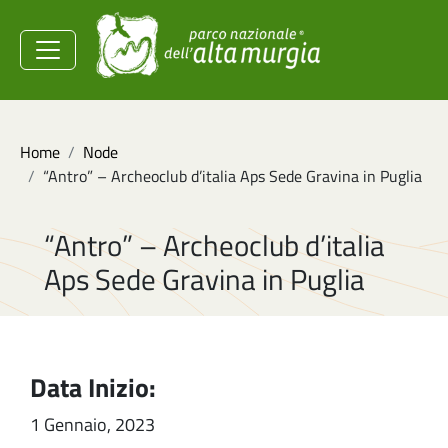
Salta al contenuto principale
Ministero dell'Ambiente e
della Sicurezza
Energetica
Briciole di pane
Home
Node
“Antro” – Archeoclub d’italia Aps Sede Gravina in Puglia
“Antro” – Archeoclub d’italia
Aps Sede Gravina in Puglia
Data Inizio:
1 Gennaio, 2023