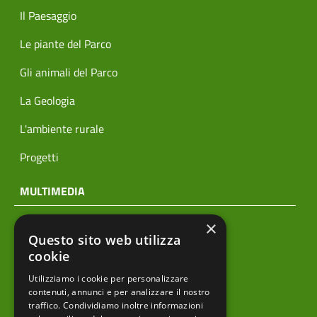
Il Paesaggio
Le piante del Parco
Gli animali del Parco
La Geologia
L'ambiente rurale
Progetti
MULTIMEDIA
×
Notizie
Questo sito web utilizza
Archivio news
cookie
Utilizziamo i cookie per personalizzare
Prodotti editoriali
contenuti, annunci e per analizzare il nostro
traffico. Condividiamo inoltre informazioni