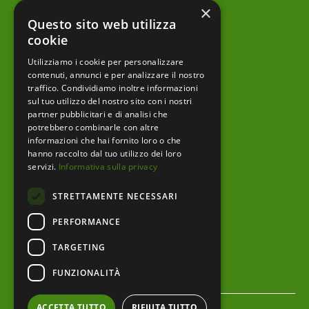
×
Notizie
Questo sito web utilizza
Archivio news
cookie
Utilizziamo i cookie per personalizzare
Prodotti editoriali
contenuti, annunci e per analizzare il nostro
traffico. Condividiamo inoltre informazioni
sul tuo utilizzo del nostro sito con i nostri
partner pubblicitari e di analisi che
menu footer
Ente
potrebbero combinarle con altre
informazioni che hai fornito loro o che
Amministrazione trasparente
hanno raccolto dal tuo utilizzo dei loro
servizi.
Informativa sulla privacy
Albo pretorio
STRETTAMENTE NECESSARI
Bandi e Avvisi
PERFORMANCE
Area riservata
TARGETING
Servizi al cittadino
FUNZIONALITÀ
menu bottom footer
Privacy Policy
ACCETTA TUTTO
RIFIUTA TUTTO