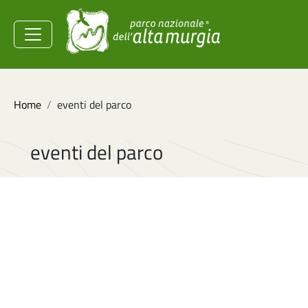
Salta al contenuto principale
Ministero dell'Ambiente e
della Sicurezza
Energetica
Briciole di pane
Home
eventi del parco
eventi del parco