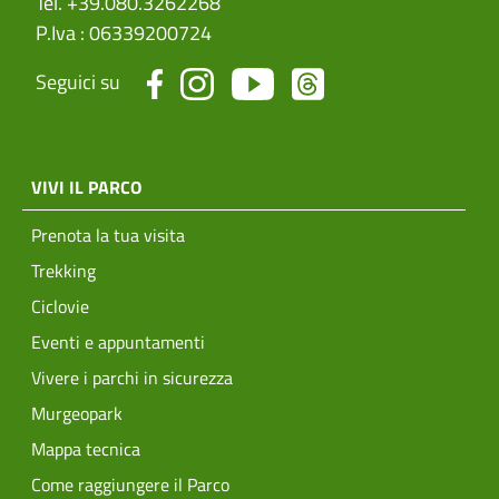
Tel. +39.080.3262268
P.Iva : 06339200724
Seguici su
menu top footer
VIVI IL PARCO
Prenota la tua visita
Trekking
Ciclovie
Eventi e appuntamenti
Vivere i parchi in sicurezza
Murgeopark
Mappa tecnica
Come raggiungere il Parco