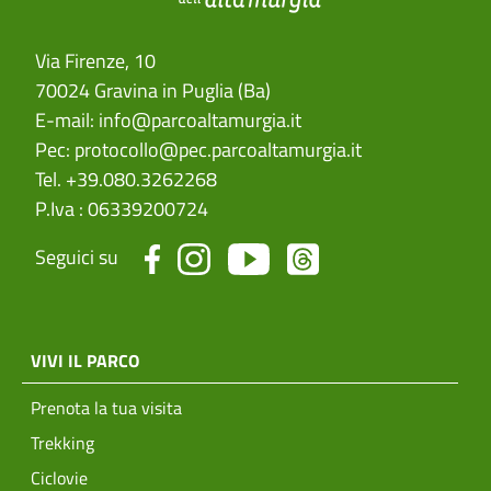
Via Firenze, 10
70024 Gravina in Puglia (Ba)
E-mail:
info@parcoaltamurgia.it
Pec:
protocollo@pec.parcoaltamurgia.it
Tel. +39.080.3262268
P.Iva : 06339200724
Seguici su
menu top footer
VIVI IL PARCO
Prenota la tua visita
Trekking
Ciclovie