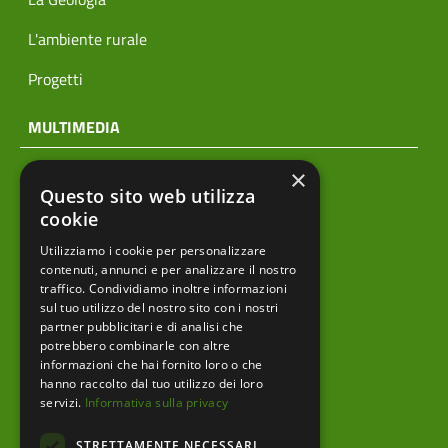
L'ambiente rurale
Progetti
MULTIMEDIA
×
Notizie
Questo sito web utilizza
Archivio news
cookie
Utilizziamo i cookie per personalizzare
Prodotti editoriali
contenuti, annunci e per analizzare il nostro
traffico. Condividiamo inoltre informazioni
sul tuo utilizzo del nostro sito con i nostri
partner pubblicitari e di analisi che
menu footer
Ente
potrebbero combinarle con altre
informazioni che hai fornito loro o che
Amministrazione trasparente
hanno raccolto dal tuo utilizzo dei loro
servizi.
Informativa sulla privacy
Albo pretorio
STRETTAMENTE NECESSARI