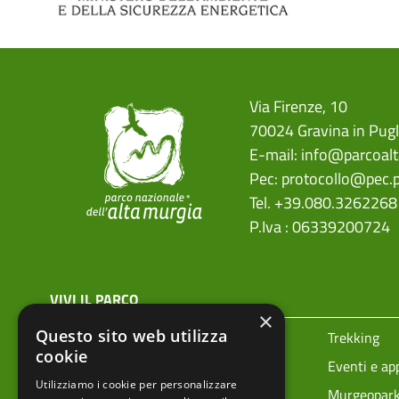
Via Firenze, 10
70024 Gravina in Pugl
E-mail:
info@parcoalt
Pec:
protocollo@pec.p
Tel. +39.080.3262268
P.Iva : 06339200724
menu top footer
VIVI IL PARCO
×
Questo sito web utilizza
Prenota la tua visita
Trekking
cookie
Ciclovie
Eventi e a
Utilizziamo i cookie per personalizzare
Vivere i parchi in sicurezza
Murgeopar