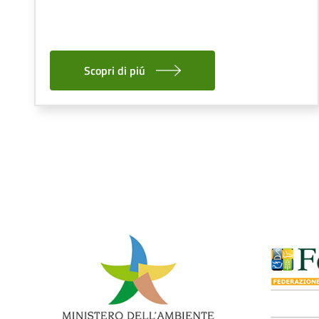
Scopri di piú
Paginazione