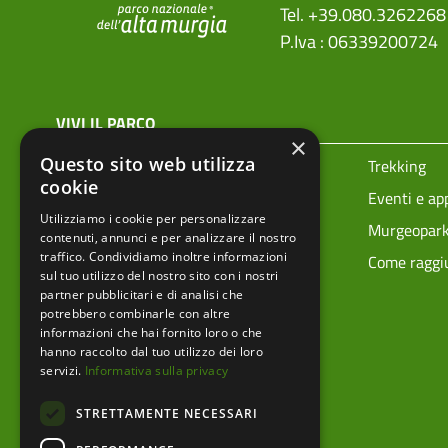
Tel. +39.080.3262268
P.Iva : 06339200724
menu top footer
VIVI IL PARCO
×
Questo sito web utilizza
Prenota la tua visita
Trekking
cookie
Ciclovie
Eventi e a
Utilizziamo i cookie per personalizzare
Vivere i parchi in sicurezza
Murgeopar
contenuti, annunci e per analizzare il nostro
traffico. Condividiamo inoltre informazioni
Mappa tecnica
Come raggiu
sul tuo utilizzo del nostro sito con i nostri
partner pubblicitari e di analisi che
potrebbero combinarle con altre
informazioni che hai fornito loro o che
hanno raccolto dal tuo utilizzo dei loro
servizi.
Informativa sulla privacy
STRETTAMENTE NECESSARI