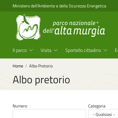
Salta al contenuto principale
Ministero dell'Ambiente e della Sicurezza Energetica
Menu Top Header
Il parco
Visita
Sportello cittadino
E
Briciole di pane
Home
Albo Pretorio
Albo pretorio
Numero
Categoria