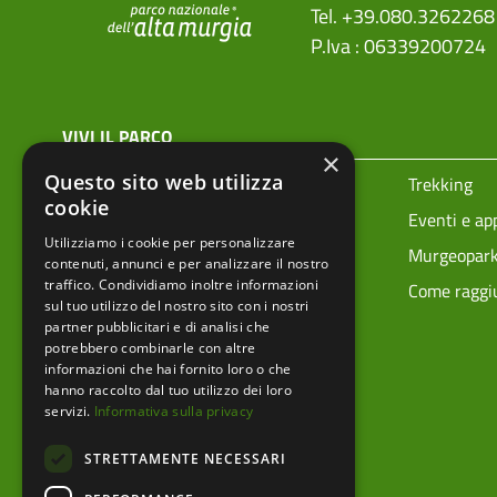
Tel. +39.080.3262268
P.Iva : 06339200724
menu top footer
VIVI IL PARCO
×
Questo sito web utilizza
Prenota la tua visita
Trekking
cookie
Ciclovie
Eventi e a
Utilizziamo i cookie per personalizzare
Vivere i parchi in sicurezza
Murgeopar
contenuti, annunci e per analizzare il nostro
traffico. Condividiamo inoltre informazioni
Mappa tecnica
Come raggiu
sul tuo utilizzo del nostro sito con i nostri
partner pubblicitari e di analisi che
potrebbero combinarle con altre
informazioni che hai fornito loro o che
hanno raccolto dal tuo utilizzo dei loro
servizi.
Informativa sulla privacy
STRETTAMENTE NECESSARI