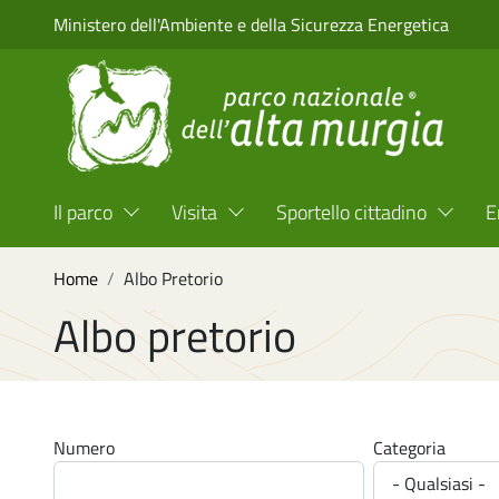
Salta al contenuto principale
Ministero dell'Ambiente e della Sicurezza Energetica
Menu Top Header
Il parco
Visita
Sportello cittadino
E
Briciole di pane
Home
Albo Pretorio
Albo pretorio
Numero
Categoria